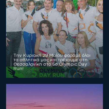
Tην Κυριακή 29 Μαΐου φοράμε όλοι
τα αθλητικά μας και τρέχουμε στη
Θεσσαλονίκη στο 5o Olympic Day
Run!