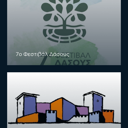
7o Φεστιβάλ Δάσους