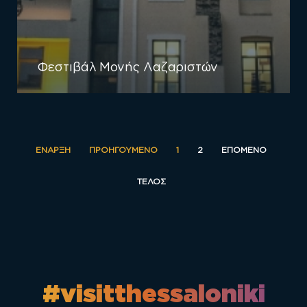
Φεστιβάλ Μονής Λαζαριστών
ΈΝΑΡΞΗ
ΠΡΟΗΓΟΎΜΕΝΟ
1
2
ΕΠΌΜΕΝΟ
ΤΈΛΟΣ
#visitthessaloniki