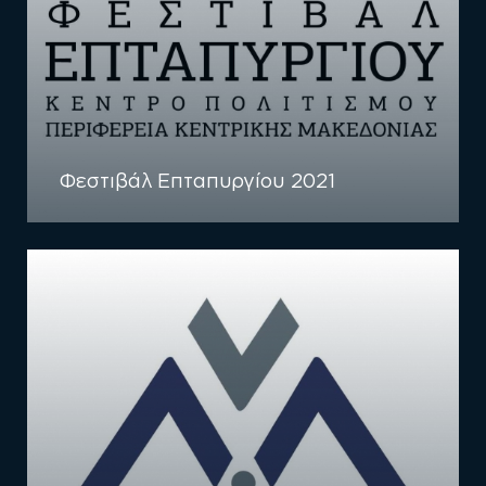
Φεστιβάλ Επταπυργίου 2021